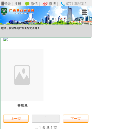
微信
微信
｜
｜
微博
微博
｜
｜
0771-5886315
0771-5886315
登录
登录
|
|
注册
注册
您好，欢迎来到广西食品安全网！
专家介绍
曾庆孝
1
上一页
下一页
共 1 条 共 1 页