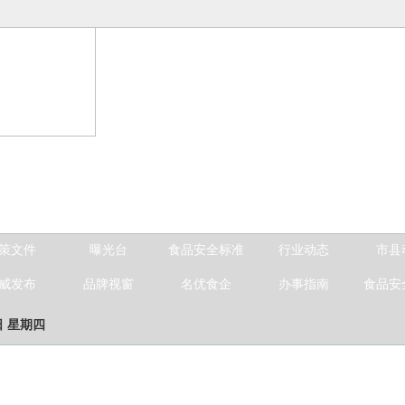
策文件
曝光台
食品安全标准
行业动态
市县
威发布
品牌视窗
名优食企
办事指南
食品安
日 星期四
品安全消费警示