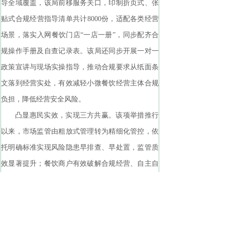
导全域覆盖，该局前移服务关口，印制折页式、张
贴式合规经营指导清单共计8000份，适配各类经营
场景，落实入网餐饮门店“一店一册”，同步配齐合
规操作手册及自查记录表。该局还同步开展一对一
政策宣讲与现场实操指导，推动合规要求从纸面条
文落到经营实处，有效减轻小微餐饮经营主体合规
负担，降低经营安全风险。
凸显惠民实效，实现三方共赢。该项举措推行
以来，市场监管由粗放式管理转为精细化管控，依
托明确标准实现风险隐患早排查、早处置，监管质
效显著提升；餐饮商户有效破解合规经营、自主自
查难题，自觉规范经营流程，减少违规被罚风险，
进一步提升门店口碑，助力行业健康有序发展；广
大群众外卖饮食安全从源头得到坚实保障，点餐安