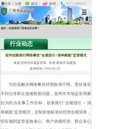
微信
微信
｜
｜
微博
微博
｜
｜
0771-5886315
0771-5886315
登录
登录
|
|
注册
注册
您好，欢迎来到广西食品安全网！
行业动态
贺州创新推行网络餐饮“合规指引+清单赋能”监管模式
来源:
贺州市市场监管局
作者:
黄海洋 陈爱莲
发布时间:
2026-05-20
为切实解决网络餐饮经营标准不明、责任落实
不到位等群众急难愁盼问题，贺州市市场监管局紧
扣为民办实事工作目标，创新推行“合规指引 + 清
单赋能”监管模式，定制发放标准化经营合规清单，
切实做到监管提效省心、商户依规经营、群众安心