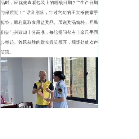
品时，应优先查看包装上的哪项日期？”“生产日期
与保质期！” 话音刚落，年过六旬的王大爷便举手
抢答，顺利赢取食用盐奖品。虽说奖品简朴，居民
们参与兴致却十分高涨，每轮提问都有十余只手同
步举起。答题获胜的群众喜笑颜开，现场处处欢声
笑语。
“问题都是刚才讲过的，认真听就能答对。这种