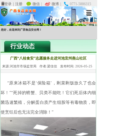
微信
微信
｜
｜
微博
微博
｜
｜
0771-5886315
0771-5886315
登录
登录
|
|
注册
注册
您好，欢迎来到广西食品安全网！
行业动态
广西“八桂食安”志愿服务走进河池宜州燕山社区
来源:
河池市市场监管局
作者:
梁佳佳
发布时间:
2026-05-25
“原来冰箱不是‘保险箱’，剩菜剩饭放久了也会
坏！”“死掉的螃蟹、贝类不能吃！它们死后体内细
菌迅速繁殖，分解蛋白质产生组胺等有毒物质，即
使烹饪后也无法完全消除！”