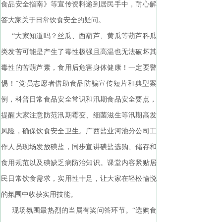
食品安全指南》等宣传资料递到居民手中，耐心解
答大家关于日常饮食安全的疑问。
“大家知道吗？丝瓜、西葫芦、黄瓜等葫芦科瓜
类发苦可能是产生了毒性极强且高温也无法破坏其
毒性的苦葫芦素，食用后危害身体健康！一定要警
惕！”党员志愿者借助食品防骗宣传短片和典型案
例，科普日常食品安全常识和汛期食品安全要点，
提醒大家注意防范汛期霉变、细菌滋生等汛期高发
风险，确保饮食安全卫生。广西盐业河池分公司工
作人员现场发放碘盐，同步宣讲碘盐选购、储存和
食用规范以及碘缺乏病防治知识。课堂内容紧贴居
民日常饮食需求，实用性十足，让大家在轻松愉悦
的氛围中收获实用技能。
现场氛围最热烈的当属有奖问答环节。“选购食