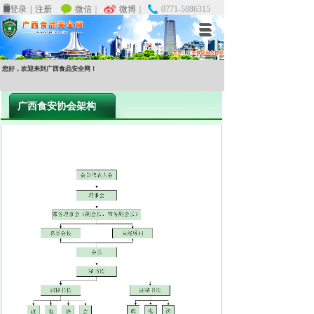
微信
微信
｜
｜
微博
微博
｜
｜
0771-5886315
0771-5886315
登录
登录
|
|
注册
注册
您好，欢迎来到广西食品安全网！
广西食安协会架构